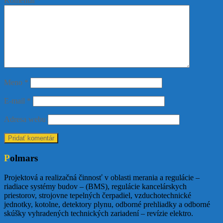
Komentár
*
Meno
*
E-mail
*
Adresa webu
Polmars
Projektová a realizačná činnosť v oblasti merania a regulácie –
riadiace systémy budov – (BMS), regulácie kancelárskych
priestorov, strojovne tepelných čerpadiel, vzduchotechnické
jednotky, kotolne, detektory plynu, odborné prehliadky a odborné
skúšky vyhradených technických zariadení – revízie elektro.