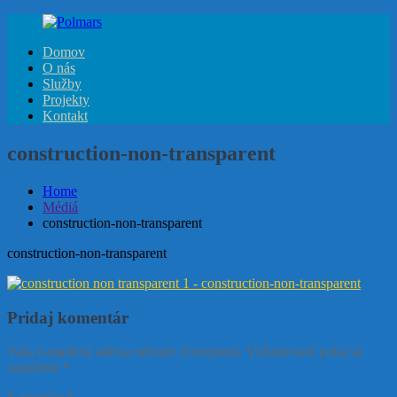
Skip
to
Domov
content
Polmars
Meranie
O nás
a
Služby
regulácia
Projekty
teploty,
Kontakt
detekcia
plynu,
construction-non-transparent
elektrorevízie,
projekty…
Home
Médiá
construction-non-transparent
construction-non-transparent
Pridaj komentár
Vaša e-mailová adresa nebude zverejnená.
Vyžadované polia sú
označené
*